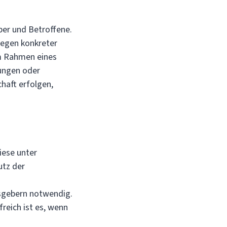
er und Betroffene.
iegen konkreter
im Rahmen eines
rungen oder
haft erfolgen,
iese unter
utz der
sgebern notwendig.
freich ist es, wenn