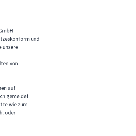
a GmbH
setzeskonform und
e unsere
lten von
nen auf
ich gemeldet
etze wie zum
hl oder